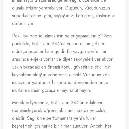
inflamasyonu azaltarak genel sağlık üzerinde de
olumlu etkiler yaratabiliyor. Düşünün, vücudunuzun
süperkahramanı gibi; sağlığınızı korurken, kaslarınızı
da besliyor!
Peki, bu peptidi almak için neler yapmalısınız? Son
günlerde, Follistatin 344'ün vücuda alım şekilleri
oldukça popüler hale geldi. En yaygın yöntemler
arasında enjeksiyonlar ve diyet takviyeleri yer alıyor.
Lakin buradaki en önemli konu, güvenli ve etkili bir
kaynaktan aldığınızdan emin olmak! Vücudunuzda
mucizeler yaratacak bir peptidi denemeden önce
mutlaka uzman görüşü almayı unutmayın.
Merak ediyorsanız, Follistatin 344’ün etkilerini
deneyimleyerek öğrenmek inanılmaz bir yolculuk
olabilir. Sağlık ve performansta yeni ufuklar
keşfetmek için harika bir fırsat sunuyor. Ancak, her