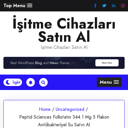
Skip
Top Menu
to
İşitme Cihazları
content
Satın Al
İşitme Cihazları Satın Al
Menu
Home
/
Uncategorized
/
Peptid Sci̇ences Follistatin 344 1 Mg 5 Flakon
Anti̇i̇bakteri̇yel Su Satın Al