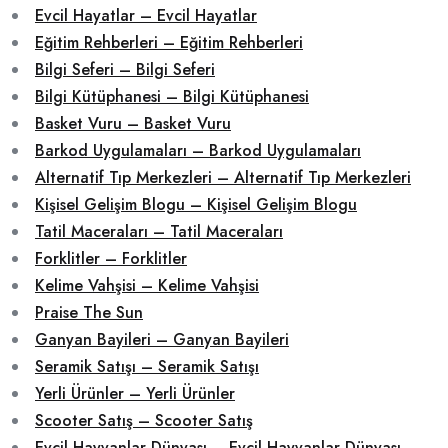
Evcil Hayatlar – Evcil Hayatlar
Eğitim Rehberleri – Eğitim Rehberleri
Bilgi Seferi – Bilgi Seferi
Bilgi Kütüphanesi – Bilgi Kütüphanesi
Basket Vuru – Basket Vuru
Barkod Uygulamaları – Barkod Uygulamaları
Alternatif Tıp Merkezleri – Alternatif Tıp Merkezleri
Kişisel Gelişim Blogu – Kişisel Gelişim Blogu
Tatil Maceraları – Tatil Maceraları
Forklitler – Forklitler
Kelime Vahşisi – Kelime Vahşisi
Praise The Sun
Ganyan Bayileri – Ganyan Bayileri
Seramik Satışı – Seramik Satışı
Yerli Ürünler – Yerli Ürünler
Scooter Satış – Scooter Satış
Evcil Hayvanlar Dünyası – Evcil Hayvanlar Dünyası