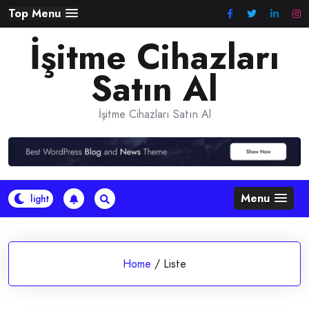
Skip
Top Menu
to
İşitme Cihazları
content
Satın Al
İşitme Cihazları Satın Al
Menu
Home
/
Liste