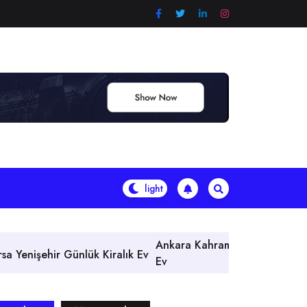
Ankara Kahramankazan Günlük Kiralık
hir Günlük Kiralık Ev
Ev