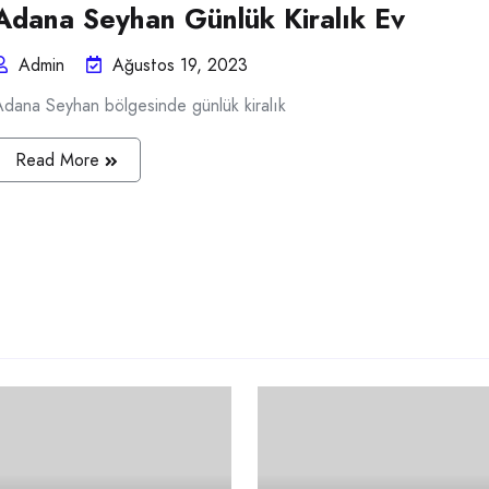
Adana Seyhan Günlük Kiralık Ev
Admin
Ağustos 19, 2023
dana Seyhan bölgesinde günlük kiralık
Read More