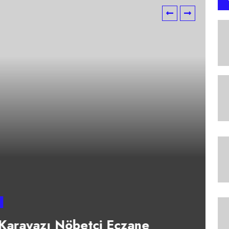
Un
 Eczane
Or