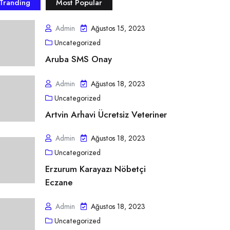
Tranding
Most Popular
Admin
Ağustos 15, 2023
Uncategorized
Aruba SMS Onay
Admin
Ağustos 18, 2023
Uncategorized
Artvin Arhavi Ücretsiz Veteriner
Admin
Ağustos 18, 2023
Uncategorized
Erzurum Karayazı Nöbetçi
Eczane
categorized
Admin
Ağustos 18, 2023
Uncategorized
du Kabataş Su Kesintisi