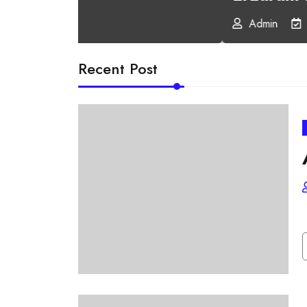
Admin
Ağustos 18, 2023
Recent Post