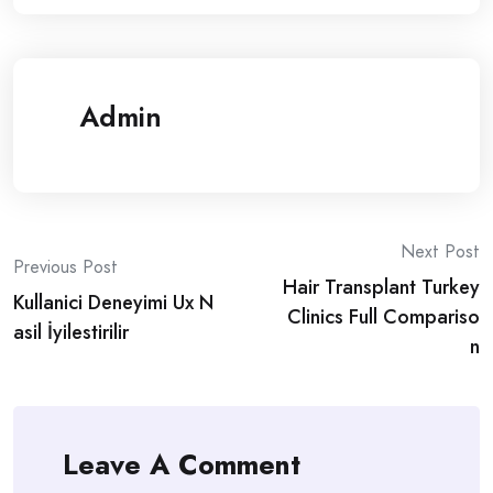
Admin
Post
Next Post
Previous Post
Hair Transplant Turkey
navigation
Kullanici Deneyimi Ux N
Clinics Full Compariso
asil İyilestirilir
n
Leave A Comment