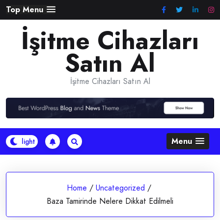
Skip
Top Menu
to
İşitme Cihazları
content
Satın Al
İşitme Cihazları Satın Al
Menu
Home
/
Uncategorized
/
Baza Tamirinde Nelere Dikkat Edilmeli