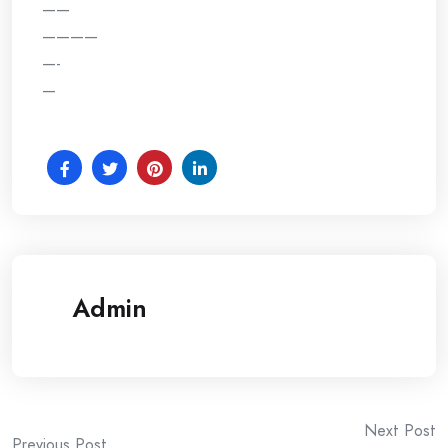
——
————
—-
—
Admin
Post
Next Post
Previous Post