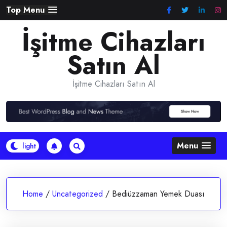
Skip
Top Menu
to
İşitme Cihazları
content
Satın Al
İşitme Cihazları Satın Al
Menu
Home
/
Uncategorized
/
Bediüzzaman Yemek Duası