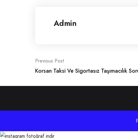
Admin
Post
Previous Post
Korsan Taksi Ve Sigortasız Taşımacılık So
navigation