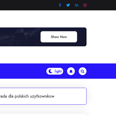
vada dla polskich uzytkownikow