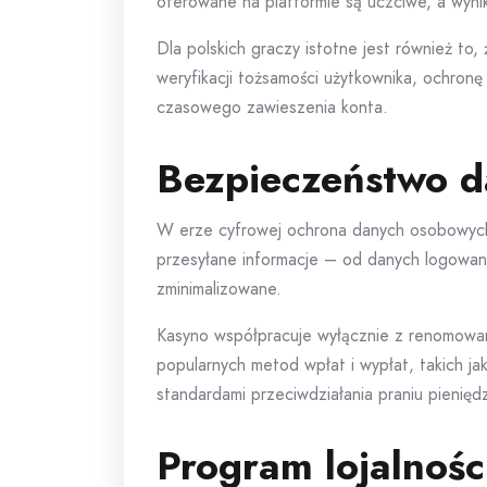
oferowane na platformie są uczciwe, a wyn
Dla polskich graczy istotne jest również t
weryfikacji tożsamości użytkownika, ochronę
czasowego zawieszenia konta.
Bezpieczeństwo da
W erze cyfrowej ochrona danych osobowych 
przesyłane informacje – od danych logowani
zminimalizowane.
Kasyno współpracuje wyłącznie z renomowa
popularnych metod wpłat i wypłat, takich j
standardami przeciwdziałania praniu pienięd
Program lojalnoś