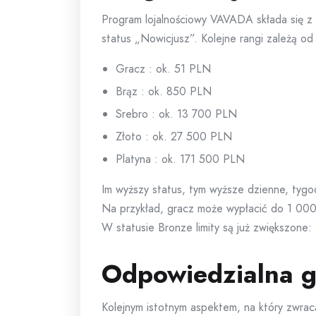
Program lojalnościowy VAVADA składa się z
status „Nowicjusz”. Kolejne rangi zależą o
Gracz : ok. 51 PLN
Brąz : ok. 850 PLN
Srebro : ok. 13 700 PLN
Złoto : ok. 27 500 PLN
Platyna : ok. 171 500 PLN
Im wyższy status, tym wyższe dzienne, tygod
Na przykład, gracz może wypłacić do 1 00
W statusie Bronze limity są już zwiększon
Odpowiedzialna g
Kolejnym istotnym aspektem, na który zwrac