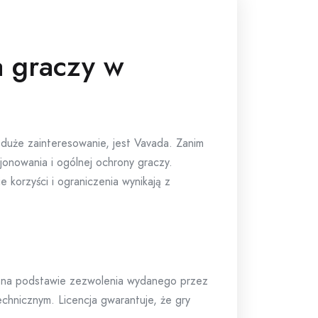
a graczy w
 duże zainteresowanie, jest Vavada. Zanim
jonowania i ogólnej ochrony graczy.
 korzyści i ograniczenia wynikają z
ła na podstawie zezwolenia wydanego przez
chnicznym. Licencja gwarantuje, że gry