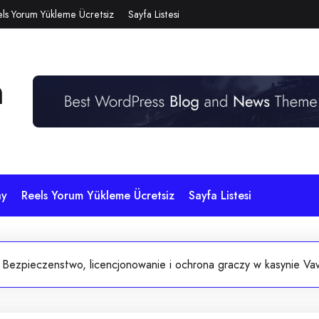
ls Yorum Yükleme Ücretsiz
Sayfa Listesi
n
ay
Reels Yorum Yükleme Ücretsiz
Sayfa Listesi
Bezpieczenstwo, licencjonowanie i ochrona graczy w kasynie Va