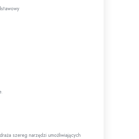
odstawowy
e.
draża szereg narzędzi umożliwiających