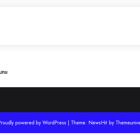
runu
Proudly powered by WordPress | Theme: NewsHit by
Themeunive