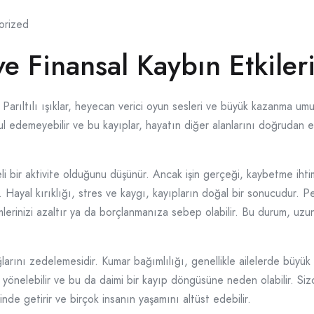
orized
ve Finansal Kaybın Etkiler
. Parıltılı ışıklar, heyecan verici oyun sesleri ve büyük kazanma
l edemeyebilir ve bu kayıplar, hayatın diğer alanlarını doğrudan et
i bir aktivite olduğunu düşünür. Ancak işin gerçeği, kaybetme iht
r. Hayal kırıklığı, stres ve kaygı, kayıpların doğal bir sonucudur. Pek
mlerinizi azaltır ya da borçlanmanıza sebep olabilir. Bu durum, uzu
ğlarını zedelemesidir. Kumar bağımlılığı, genellikle ailelerde büyük 
 yönelebilir ve bu da daimi bir kayıp döngüsüne neden olabilir. Si
nde getirir ve birçok insanın yaşamını altüst edebilir.