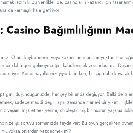
utmamak lazım ki bu yenilikler de, casinoların kazancı için tasarlan
aha da karmaşık hale getiriyor.
r: Casino Bağımlılığının M
sınız. O an, kaybetmenin veya kazanmanın anlamı yoktur. Her yiğidi
anın bir daha geri gelmeyeceğini kabullenmek zorundasınız. Düşün
steriyor. Kendi hayallerinizi yiyip bitirirken, bir çip daha koyarak 
yaptığını düşündüğünüzde, her şey bir anda değişiyor. Belki de o ank
betmek, sadece maddi değil, aynı zamanda manevi bir yıkım. İlişkil
iniz yaşamı inşa etmek yerine, chipleştirilmiş bir hüsran yaşama riskiy
 kendinize şu soruyu sormanızda fayda var: Bu oyun gerçekten oyna
ek mi, yoksa onlardan vazgeçmek mi?