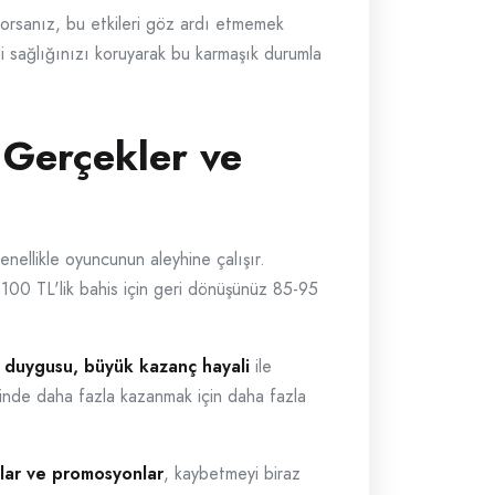
orsanız, bu etkileri göz ardı etmemek
ndi sağlığınızı koruyarak bu karmaşık durumla
 Gerçekler ve
nellikle oyuncunun aleyhine çalışır.
100 TL'lik bahis için geri dönüşünüz 85-95
a duygusu, büyük kazanç hayali
ile
lerinde daha fazla kazanmak için daha fazla
lar ve promosyonlar
, kaybetmeyi biraz