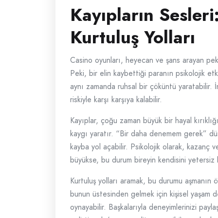
Kayıpların Sesleri
Kurtuluş Yolları
Casino oyunları, heyecan ve şans arayan pek ço
Peki, bir elin kaybettiği paranın psikolojik e
aynı zamanda ruhsal bir çöküntü yaratabilir. İn
riskiyle karşı karşıya kalabilir.
Kayıplar, çoğu zaman büyük bir hayal kırıklı
kaygı yaratır. “Bir daha denemem gerek” düşü
kayba yol açabilir. Psikolojik olarak, kazanç 
büyükse, bu durum bireyin kendisini yetersiz 
Kurtuluş yolları aramak, bu durumu aşmanın ön
bunun üstesinden gelmek için kişisel yaşam d
oynayabilir. Başkalarıyla deneyimlerinizi payl