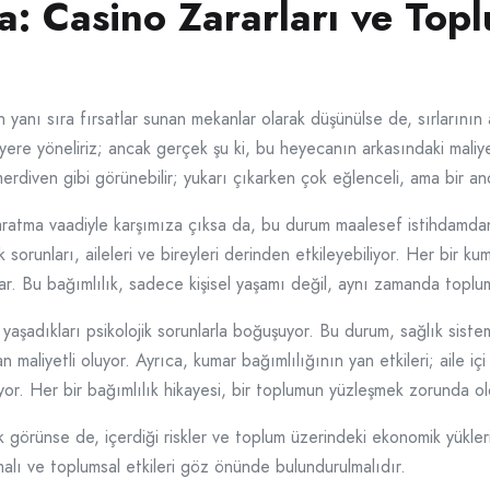
ma: Casino Zararları ve Top
anı sıra fırsatlar sunan mekanlar olarak düşünülse de, sırlarının al
yere yöneliriz; ancak gerçek şu ki, bu heyecanın arkasındaki mali
merdiven gibi görünebilir; yukarı çıkarken çok eğlenceli, ama bir a
aratma vaadiyle karşımıza çıksa da, bu durum maalesef istihdamdan 
k sorunları, aileleri ve bireyleri derinden etkileyebiliyor. Her bir k
kar. Bu bağımlılık, sadece kişisel yaşamı değil, aynı zamanda topl
 yaşadıkları psikolojik sorunlarla boğuşuyor. Bu durum, sağlık siste
aliyetli oluyor. Ayrıca, kumar bağımlılığının yan etkileri; aile iç
kıyor. Her bir bağımlılık hikayesi, bir toplumun yüzleşmek zorunda 
k görünse de, içerdiği riskler ve toplum üzerindeki ekonomik yükle
malı ve toplumsal etkileri göz önünde bulundurulmalıdır.