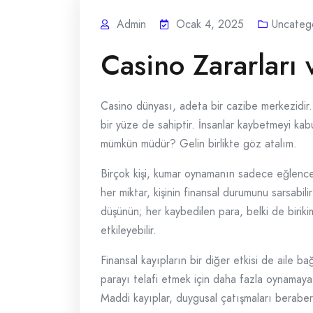
Admin
Ocak 4, 2025
Uncateg
Casino Zararları 
Casino dünyası, adeta bir cazibe merkezidir
bir yüze de sahiptir. İnsanlar kaybetmeyi kabu
mümkün müdür? Gelin birlikte göz atalım.
Birçok kişi, kumar oynamanın sadece eğlencel
her miktar, kişinin finansal durumunu sarsabili
düşünün; her kaybedilen para, belki de biriki
etkileyebilir.
Finansal kayıpların bir diğer etkisi de aile ba
parayı telafi etmek için daha fazla oynamaya
Maddi kayıplar, duygusal çatışmaları beraberi