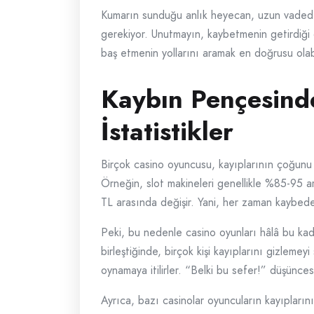
Kumarın sunduğu anlık heyecan, uzun vadede 
gerekiyor. Unutmayın, kaybetmenin getirdiği du
baş etmenin yollarını aramak en doğrusu olabi
Kaybın Pençesinde
İstatistikler
Birçok casino oyuncusu, kayıplarının çoğunu
Örneğin, slot makineleri genellikle %85-95 a
TL arasında değişir. Yani, her zaman kaybede
Peki, bu nedenle casino oyunları hâlâ bu ka
birleştiğinde, birçok kişi kayıplarını gizleme
oynamaya itilirler. “Belki bu sefer!” düşünce
Ayrıca, bazı casinolar oyuncuların kayıplarını t