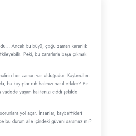
i
 umudu… Ancak bu büyü, çoğu zaman karanlık
kileyebilir. Peki, bu zararlarla başa çıkmak
imalinin her zaman var olduğudur. Kaybedilen
i, bu kayıplar ruh halimizi nasıl etkiler? Bir
n vadede yaşam kalitenizi ciddi şekilde
sorunlara yol açar. İnsanlar, kaybettikleri
zce bu durum aile içindeki güveni sarsmaz mı?