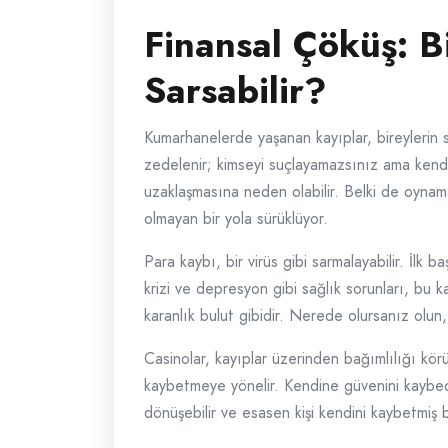
Finansal Çöküş: B
Sarsabilir?
Kumarhanelerde yaşanan kayıplar, bireylerin s
zedelenir; kimseyi suçlayamazsınız ama kendini
uzaklaşmasına neden olabilir. Belki de oynam
olmayan bir yola sürüklüyor.
Para kaybı, bir virüs gibi sarmalayabilir. İlk
krizi ve depresyon gibi sağlık sorunları, bu k
karanlık bulut gibidir. Nerede olursanız olun
Casinolar, kayıplar üzerinden bağımlılığı kör
kaybetmeye yönelir. Kendine güvenini kaybede
dönüşebilir ve esasen kişi kendini kaybetmiş b