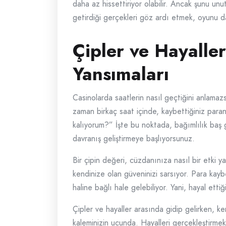
daha az hissettiriyor olabilir. Ancak şunu un
getirdiği gerçekleri göz ardı etmek, oyunu d
Çipler ve Hayalle
Yansımaları
Casinolarda saatlerin nasıl geçtiğini anlamaz
zaman birkaç saat içinde, kaybettiğiniz par
kalıyorum?” İşte bu noktada, bağımlılık baş gö
davranış geliştirmeye başlıyorsunuz.
Bir çipin değeri, cüzdanınıza nasıl bir etki 
kendinize olan güveninizi sarsıyor. Para kay
haline bağlı hale gelebiliyor. Yani, hayal ettiğ
Çipler ve hayaller arasında gidip gelirken,
kaleminizin ucunda. Hayalleri gerçekleştirm