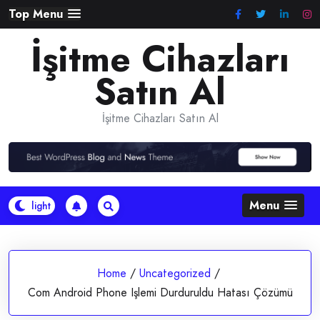
Skip
Top Menu
to
İşitme Cihazları
content
Satın Al
İşitme Cihazları Satın Al
Menu
Home
/
Uncategorized
/
Com Android Phone Işlemi Durduruldu Hatası Çözümü