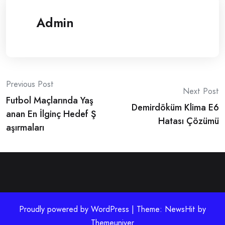
Admin
Post
Previous Post
Next Post
Futbol Maçlarında Yaş
navigation
Demirdöküm Klima E6
anan En İlginç Hedef Ş
Hatası Çözümü
aşırmaları
Proudly powered by WordPress | Theme: NewsHit by
Themeuniver