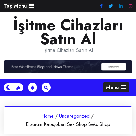
Skip
Top Menu
to
İşitme Cihazları
content
Satın Al
İşitme Cihazları Satın Al
Menu
Home
/
Uncategorized
/
Erzurum Karaçoban Sex Shop Seks Shop