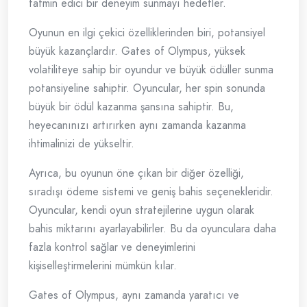
tatmin edici bir deneyim sunmayı hedefler.
Oyunun en ilgi çekici özelliklerinden biri, potansiyel
büyük kazançlardır. Gates of Olympus, yüksek
volatiliteye sahip bir oyundur ve büyük ödüller sunma
potansiyeline sahiptir. Oyuncular, her spin sonunda
büyük bir ödül kazanma şansına sahiptir. Bu,
heyecanınızı artırırken aynı zamanda kazanma
ihtimalinizi de yükseltir.
Ayrıca, bu oyunun öne çıkan bir diğer özelliği,
sıradışı ödeme sistemi ve geniş bahis seçenekleridir.
Oyuncular, kendi oyun stratejilerine uygun olarak
bahis miktarını ayarlayabilirler. Bu da oyunculara daha
fazla kontrol sağlar ve deneyimlerini
kişiselleştirmelerini mümkün kılar.
Gates of Olympus, aynı zamanda yaratıcı ve