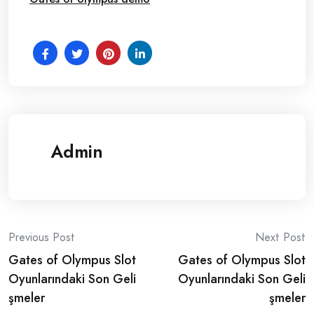
Admin
Post
Previous Post
Next Post
Gates of Olympus Slot
Gates of Olympus Slot
navigation
Oyunlarındaki Son Geli
Oyunlarındaki Son Geli
şmeler
şmeler