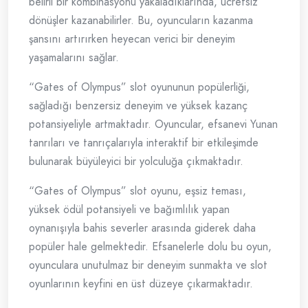
belirli bir kombinasyonu yakaladıklarında, ücretsiz
dönüşler kazanabilirler. Bu, oyuncuların kazanma
şansını artırırken heyecan verici bir deneyim
yaşamalarını sağlar.
“Gates of Olympus” slot oyununun popülerliği,
sağladığı benzersiz deneyim ve yüksek kazanç
potansiyeliyle artmaktadır. Oyuncular, efsanevi Yunan
tanrıları ve tanrıçalarıyla interaktif bir etkileşimde
bulunarak büyüleyici bir yolculuğa çıkmaktadır.
“Gates of Olympus” slot oyunu, eşsiz teması,
yüksek ödül potansiyeli ve bağımlılık yapan
oynanışıyla bahis severler arasında giderek daha
popüler hale gelmektedir. Efsanelerle dolu bu oyun,
oyunculara unutulmaz bir deneyim sunmakta ve slot
oyunlarının keyfini en üst düzeye çıkarmaktadır.