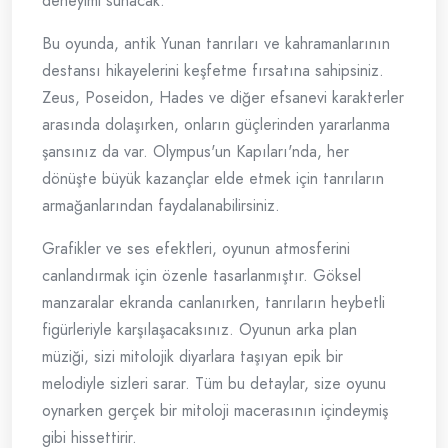
deneyimi sunacak.
Bu oyunda, antik Yunan tanrıları ve kahramanlarının
destansı hikayelerini keşfetme fırsatına sahipsiniz.
Zeus, Poseidon, Hades ve diğer efsanevi karakterler
arasında dolaşırken, onların güçlerinden yararlanma
şansınız da var. Olympus'un Kapıları'nda, her
dönüşte büyük kazançlar elde etmek için tanrıların
armağanlarından faydalanabilirsiniz.
Grafikler ve ses efektleri, oyunun atmosferini
canlandırmak için özenle tasarlanmıştır. Göksel
manzaralar ekranda canlanırken, tanrıların heybetli
figürleriyle karşılaşacaksınız. Oyunun arka plan
müziği, sizi mitolojik diyarlara taşıyan epik bir
melodiyle sizleri sarar. Tüm bu detaylar, size oyunu
oynarken gerçek bir mitoloji macerasının içindeymiş
gibi hissettirir.