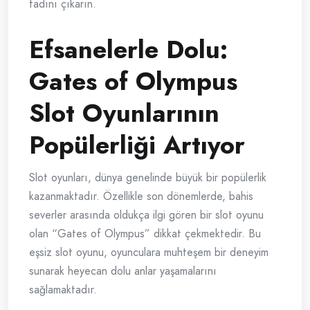
tadını çıkarın.
Efsanelerle Dolu:
Gates of Olympus
Slot Oyunlarının
Popülerliği Artıyor
Slot oyunları, dünya genelinde büyük bir popülerlik
kazanmaktadır. Özellikle son dönemlerde, bahis
severler arasında oldukça ilgi gören bir slot oyunu
olan “Gates of Olympus” dikkat çekmektedir. Bu
eşsiz slot oyunu, oyunculara muhteşem bir deneyim
sunarak heyecan dolu anlar yaşamalarını
sağlamaktadır.