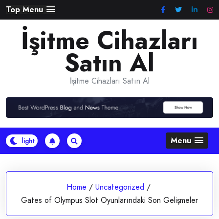
Skip
Top Menu
to
İşitme Cihazları
content
Satın Al
İşitme Cihazları Satın Al
Menu
Home
/
Uncategorized
/
Gates of Olympus Slot Oyunlarındaki Son Gelişmeler