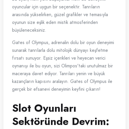
oyuncular için uygun bir seçenektir. Tanrıların
arasında yükselirken, güzel grafikler ve temasıyla
oyunun size eşlik eden mistik atmosferinden
büyüleneceksiniz.
Gates of Olympus, adrenalin dolu bir oyun deneyimi
sunarak tanrılarla dolu mitolojik dünyayı keşfetme
fırsatı sunuyor. Eşsiz içerikleri ve heyecan verici
oynanışı ile bu oyun, sizi Olimpos'taki unutulmaz bir
maceraya davet ediyor. Tanrıları yenin ve büyük
kazançların kapısını aralayın. Gates of Olympus ile
gerçek bir efsanevi deneyimin keyfini çıkarın!
Slot Oyunları
Sektöründe Devrim: