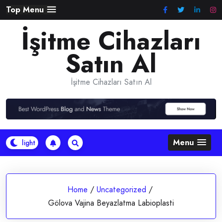
Skip
Top Menu
to
İşitme Cihazları
content
Satın Al
İşitme Cihazları Satın Al
Menu
Home
/
Uncategorized
/
Gölova Vajina Beyazlatma Labioplasti