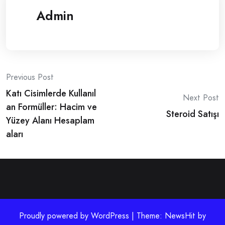
Admin
Post
Previous Post
Katı Cisimlerde Kullanıl
navigation
Next Post
an Formüller: Hacim ve
Steroid Satışı
Yüzey Alanı Hesaplam
aları
Proudly powered by WordPress | Theme: NewsHit by