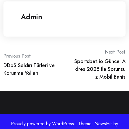
Admin
Post
Next Post
Previous Post
Sportsbet.io Güncel A
navigation
DDoS Saldırı Türleri ve
dres 2025 ile Sorunsu
Korunma Yolları
z Mobil Bahis
Proudly powered by WordPress | Theme: NewsHit by