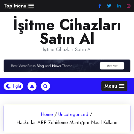
Skip
Top Menu
to
İşitme Cihazları
content
Satın Al
İşitme Cihazları Satın Al
Menu
Home
/
Uncategorized
/
Hackerlar ARP Zehirleme Mantığını Nasıl Kullanır