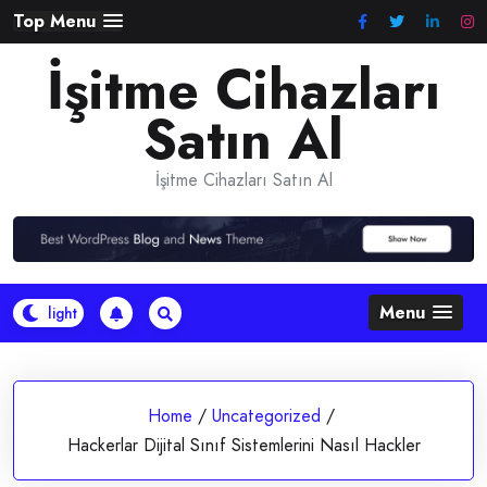
Skip
Top Menu
to
İşitme Cihazları
content
Satın Al
İşitme Cihazları Satın Al
Menu
Home
/
Uncategorized
/
Hackerlar Dijital Sınıf Sistemlerini Nasıl Hackler