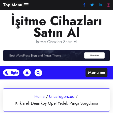
Skip
Top Menu
to
İşitme Cihazları
content
Satın Al
İşitme Cihazları Satın Al
Menu
Home
/
Uncategorized
/
Kırklareli Demirköy Opel Yedek Parça Sorgulama