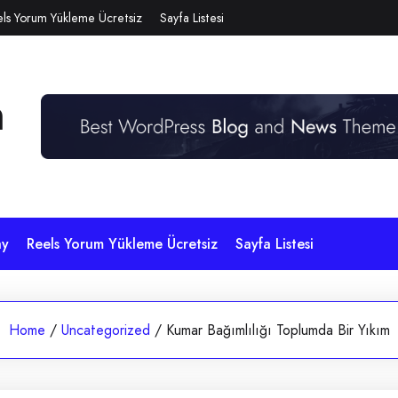
ls Yorum Yükleme Ücretsiz
Sayfa Listesi
n
ay
Reels Yorum Yükleme Ücretsiz
Sayfa Listesi
Home
/
Uncategorized
/
Kumar Bağımlılığı Toplumda Bir Yıkım