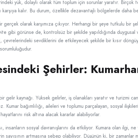
indeki yük, dolaylı olarak tüm toplum için sorunlar yaratır. Birçok t
 karşıya kalır. Bu durum, özellikle dezavantajlı bölgelerde daha bel
r gerçek olarak karşımıza çıkıyor. Herhangi bir şeye tutkulu bir şek
ivite gibi görünse de, kontrolsüz bir şekilde yapıldığında duygusal
ğil, çevrelerindeki sevdiklerini de etkileyecek şekilde bir kısır dön
 sorumluluğudur.
esindeki Şehirler: Kumarha
r gelir kaynağı. Yüksek gelirler, iş olanakları yaratır ve turizmi c
z. Kumar bağımlılığı, aileleri ve toplumu parçalayan, sosyal ilişkiler
yatlarını risk altına alacak kararlar alabiliyorlar.
insanların sosyal davranışlarını da etkiliyor. Kumara olan ilgi, ne y
in sayısının artmasına sebep olabiliyor. Düşünün ki, bir zamanlar m