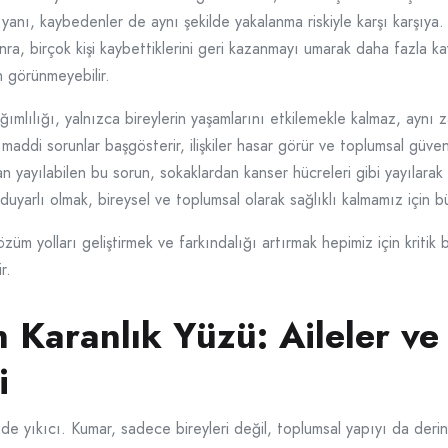
 yanı, kaybedenler de aynı şekilde yakalanma riskiyle karşı karşıy
ra, birçok kişi kaybettiklerini geri kazanmayı umarak daha fazla k
 görünmeyebilir.
lılığı, yalnızca bireylerin yaşamlarını etkilemekle kalmaz, aynı z
maddi sorunlar başgösterir, ilişkiler hasar görür ve toplumsal güve
n yayılabilen bu sorun, sokaklardan kanser hücreleri gibi yayılarak t
uyarlı olmak, bireysel ve toplumsal olarak sağlıklı kalmamız için 
züm yolları geliştirmek ve farkındalığı artırmak hepimiz için kritik
r.
Karanlık Yüzü: Aileler ve
i
 yıkıcı. Kumar, sadece bireyleri değil, toplumsal yapıyı da derinde