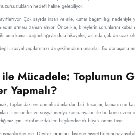
uzursuzlukların hedefi haline gelebiliyor.
ayıflatıyor. Çok sayıda insan ve aile, kumar bağımlılığı nedeniyle
 adım atması zaman alıyor. Öncelikle, bireylerin sorunlarını kabu
lir ama kumar bağımlılığıyla dolu hikayeler, aslında çok da uzak ol
ğil, sosyal yapılarımızı da şekillendiren unsurlar. Bu dönüşümü anl
 ile Mücadele: Toplumun G
er Yapmalı?
mak, toplumdaki en önemli adımlardan biri. İnsanlar, kumarın ne kada
ları, seminerler ve sosyal medya kampanyaları ile bu konu üzerine d
ğimiz için, etrafımızdakileri bilgilendirmek büyük önem taşır.
manlardan biri. Destek grupları, kişilerin hissettiklerini paylaşabile