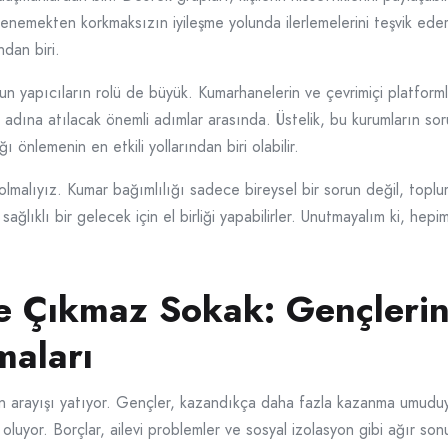
denemekten korkmaksızın iyileşme yolunda ilerlemelerini teşvik eder.
dan biri.
nun yapıcıların rolü de büyük. Kumarhanelerin ve çevrimiçi platforml
 adına atılacak önemli adımlar arasında. Üstelik, bu kurumların soru
 önlemenin en etkili yollarından biri olabilir.
olmalıyız. Kumar bağımlılığı sadece bireysel bir sorun değil, toplu
ağlıklı bir gelecek için el birliği yapabilirler. Unutmayalım ki, hep
 Çıkmaz Sokak: Gençlerin 
maları
 arayışı yatıyor. Gençler, kazandıkça daha fazla kazanma umuduyla
luyor. Borçlar, ailevi problemler ve sosyal izolasyon gibi ağır son