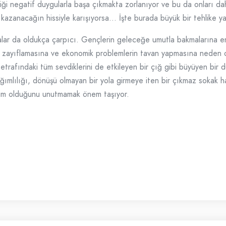
iği negatif duygularla başa çıkmakta zorlanıyor ve bu da onları dah
kazanacağın hissiyle karışıyorsa… İşte burada büyük bir tehlike ya
lar da oldukça çarpıcı. Gençlerin geleceğe umutla bakmalarına enge
nın zayıflamasına ve ekonomik problemlerin tavan yapmasına neden o
etrafındaki tüm sevdiklerini de etkileyen bir çığ gibi büyüyen bir
lılığı, dönüşü olmayan bir yola girmeye iten bir çıkmaz sokak ha
urum olduğunu unutmamak önem taşıyor.