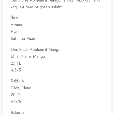
Oris Pulse Applemint Mango ile bazı rakip ürünlerin
karşılaştırmasını görebilirsiniz:
Ürün
Aroma
Fiyat
Kullanıcı Puanı
Oris Pulse Applemint Mango
Elma, Nane, Mango
25 TL
4.5/5
Rakip A
Çilek, Nane
20 TL
4.0/5
Rakip B