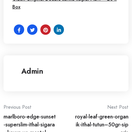
Box
Admin
Post
Previous Post
Next Post
marlboro-edge-sunset
royal-leaf-green-organ
navigation
-superslim-ithal-sigara
ik-ithal-tutun–50gr-sip