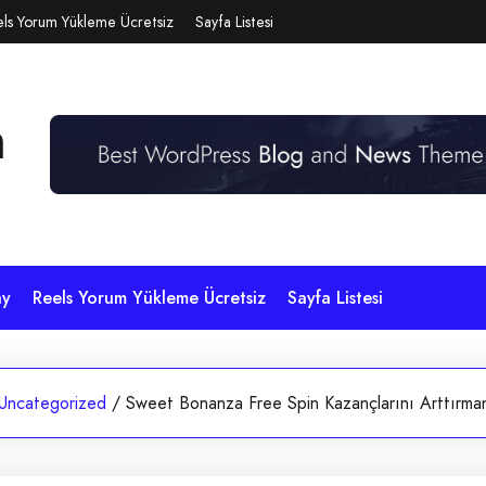
ls Yorum Yükleme Ücretsiz
Sayfa Listesi
n
ay
Reels Yorum Yükleme Ücretsiz
Sayfa Listesi
Uncategorized
/
Sweet Bonanza Free Spin Kazançlarını Arttırmanı