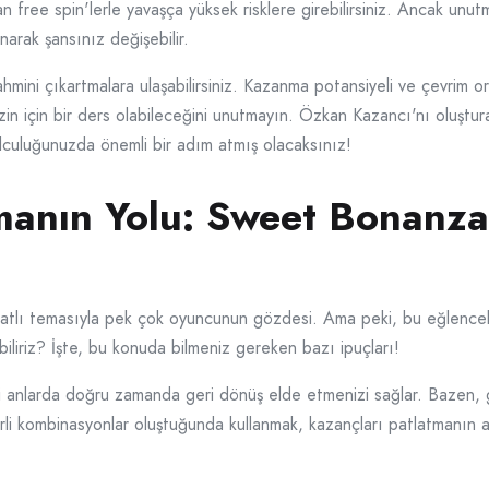
 free spin'lerle yavaşça yüksek risklere girebilirsiniz. Ancak unutm
arak şansınız değişebilir.
hmini çıkartmalara ulaşabilirsiniz. Kazanma potansiyeli ve çevrim ora
izin için bir ders olabileceğini unutmayın. Özkan Kazancı'nı oluştura
culuğunuzda önemli bir adım atmış olacaksınız!
manın Yolu: Sweet Bonanza
atlı temasıyla pek çok oyuncunun gözdesi. Ama peki, bu eğlenceli 
abiliriz? İşte, bu konuda bilmeniz gereken bazı ipuçları!
irli anlarda doğru zamanda geri dönüş elde etmenizi sağlar. Bazen, 
lirli kombinasyonlar oluştuğunda kullanmak, kazançları patlatmanın 