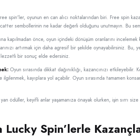
e spin'ler, oyunun en can alıcı noktalarından biri. Free spin kaz
le scatter sembollerinin ne kadar değerli olduğunu unutmayın. Bu semb
na kapılmadan önce, oyun içindeki dönüşüm oranlarını incelemek kr
larınızı artırmak için daha agresif bir şekilde oynayabilirsiniz. Bu,
lezzetli bir sonuç elde edersiniz.
mek:
Oyun sırasında dikkat dağınıklığı, kazancınızı etkileyebilir. K
ilgilenmek, kayıplara yol açabilir. Oyun sırasında tamamen konsant
 ödüller, keyifli anlar yaşamanıza önayak olurken, işin sırrı size k
Lucky Spin’lerle Kazançla