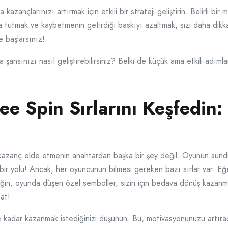
nçlarınızı artırmak için etkili bir strateji geliştirin. Belirli bir m
 tutmak ve kaybetmenin getirdiği baskıyı azaltmak, sizi daha dikkat
e başlarsınız!
şansınızı nasıl geliştirebilirsiniz? Belki de küçük ama etkili adımla
e Spin Sırlarını Keşfedin:
zanç elde etmenin anahtardan başka bir şey değil. Oyunun sunduğ
ir yolu! Ancak, her oyuncunun bilmesi gereken bazı sırlar var. Eğe
eğin, oyunda düşen özel semboller, sizin için bedava dönüş kazanma
sat!
 kadar kazanmak istediğinizi düşünün. Bu, motivasyonunuzu artıracak