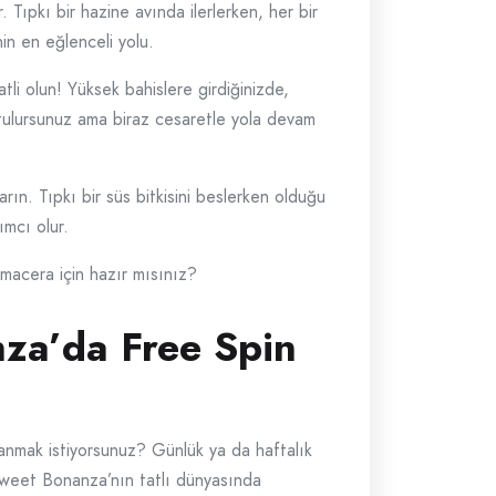
. Tıpkı bir hazine avında ilerlerken, her bir
n en eğlenceli yolu.
atli olun! Yüksek bahislere girdiğinizde,
urtulursunuz ama biraz cesaretle yola devam
rın. Tıpkı bir süs bitkisini beslerken olduğu
mcı olur.
 macera için hazır mısınız?
za’da Free Spin
zanmak istiyorsunuz? Günlük ya da haftalık
, Sweet Bonanza’nın tatlı dünyasında