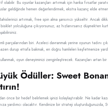
labilir. Bu oyunlar kazançları artırmak için harika fırsatlar yaratır
nuslar geldiğinde hemen değerlendirmek, ekstra kazanç elde etmeni
ahislerinizi artırmak, free spin alma şansınızı yükseltir. Ancak dikk
 bir bisiklet yolculuğuna çıkıyorsunuz; az hızlanırsanız düşmekten k
abilirsiniz.
mli parçalarından biri. Aceleci davranmak yerine oyunun tadını çıka
Bazen durup etrafa bakmak, en doğru hamleleri keşfetmenize yardı
kullanmak, oyun deneyiminizi zenginleştirecek. Kazançları artan bir
Büyük Ödüller: Sweet Bonan
tırın!
n önce bir hedef belirlemek işinizi kolaylaştırabilir. Ne kadar ka
manıza yardımcı olacaktır. Kendinize bir strateji oluşturduğunuzda