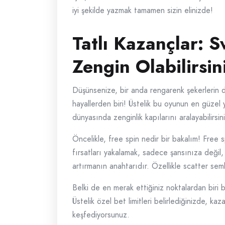
iyi şekilde yazmak tamamen sizin elinizde!
Tatlı Kazançlar: S
Zengin Olabilirsin
Düşünsenize, bir anda rengarenk şekerlerin
hayallerden biri! Üstelik bu oyunun en güzel y
dünyasında zenginlik kapılarını aralayabilirsin
Öncelikle, free spin nedir bir bakalım! Free
fırsatları yakalamak, sadece şansınıza değil
artırmanın anahtarıdır. Özellikle scatter sembo
Belki de en merak ettiğiniz noktalardan biri 
Üstelik özel bet limitleri belirlediğinizde, k
keşfediyorsunuz.