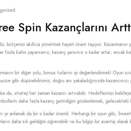
gorized
ee Spin Kazançlarını Artt
bi, bütçenizi akıllıca yönetmek hayati önem taşıyor. Kazanmanın yo
dar fazla bahis yaparsanız, kazanç şansınız o kadar artar; ancak 
ırmanın bir diğer yolu, bonus turlarını iyi değerlendirmek! Oyun sır
mucize gibi düşünebilirsiniz; doğru anı yakaladığınızda kazancınızı 
sa da, strateji her zaman kazancı artırabilir. Hedeflerinizi belirle
ollerin daha fazla kazanç getirdiğini gözlemlemek, gelecekteki fırsa
nı iyi anlamak da bir o kadar önemli. Herhangi bir oyun gibi, Sweet 
arın daha sık geldiğini öğrenebilir ve bu bilgiyi bir avantaj olarak ku