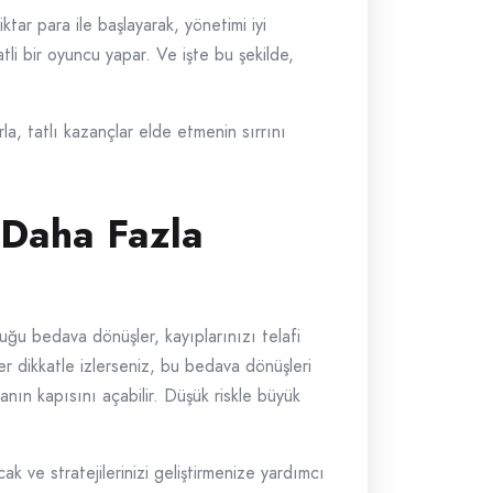
iktar para ile başlayarak, yönetimi iyi
li bir oyuncu yapar. Ve işte bu şekilde,
rla, tatlı kazançlar elde etmenin sırrını
 Daha Fazla
u bedava dönüşler, kayıplarınızı telafi
r dikkatle izlerseniz, bu bedava dönüşleri
nın kapısını açabilir. Düşük riskle büyük
 ve stratejilerinizi geliştirmenize yardımcı