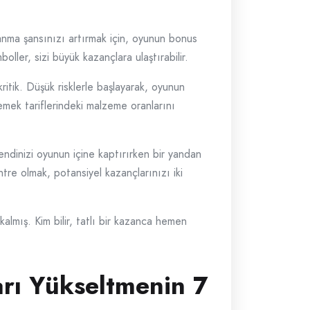
anma şansınızı artırmak için, oyunun bonus
oller, sizi büyük kazançlara ulaştırabilir.
itik. Düşük risklerle başlayarak, oyunun
 yemek tariflerindeki malzeme oranlarını
endinizi oyunun içine kaptırırken bir yandan
re olmak, potansiyel kazançlarınızı iki
almış. Kim bilir, tatlı bir kazanca hemen
rı Yükseltmenin 7