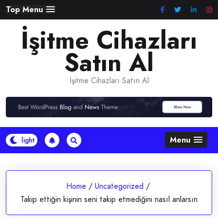
Skip
Top Menu
to
İşitme Cihazları
content
Satın Al
İşitme Cihazları Satın Al
Menu
Home
/
Uncategorized
/
Takip ettiğin kişinin seni takip etmediğini nasıl anlarsın