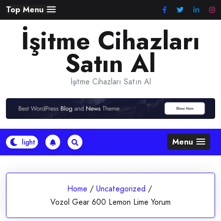
Skip
Top Menu
to
İşitme Cihazları
content
Satın Al
İşitme Cihazları Satın Al
Menu
Home
/
Uncategorized
/
Vozol Gear 600 Lemon Lime Yorum