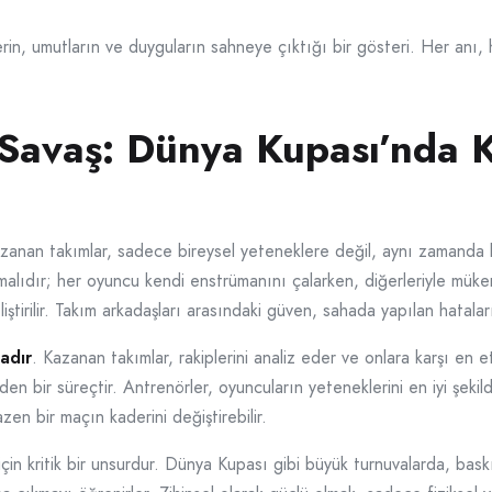
rin, umutların ve duyguların sahneye çıktığı bir gösteri. Her anı
 Savaş: Dünya Kupası’nda 
azanan takımlar, sadece bireysel yeteneklere değil, aynı zamanda 
 olmalıdır; her oyuncu kendi enstrümanını çalarken, diğerleriyle mü
ştirilir. Takım arkadaşları arasındaki güven, sahada yapılan hataları
madır
. Kazanan takımlar, rakiplerini analiz eder ve onlara karşı en e
 bir süreçtir. Antrenörler, oyuncuların yeteneklerini en iyi şekilde
en bir maçın kaderini değiştirebilir.
çin kritik bir unsurdur. Dünya Kupası gibi büyük turnuvalarda, bas