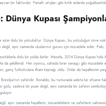
yıran bir faktördür. Penaltı atışları gibi kritik anlarda soğukkanlılı
: Dünya Kupası Şampiyonla
e azim dolu bir yolculuktur. Dünya Kupası, bu yolculuğun zirve nokt
n değil, aynı zamanda uluslarının gururu için mücadele eder. Peki, 
 zorluklarla dolu bir yolda ilerler. Mesela, 2014 Dünya Kupası'nda
la da şekillendi. Her oyuncu, sahada birer savaşçı gibi mücadele et
eri, genç futbolculara ilham kaynağı oldu. Onlar da hayallerinin pe
rezilya'nın zaferidir. Ronaldo, bu turnuvada adeta bir efsane hal
 Her golü, sadece bir puan değil, aynı zamanda bir zaferin sembolüy
guluyor.
ğil; aynı zamanda hayallerin, mücadelelerin ve zaferlerin sahnesid