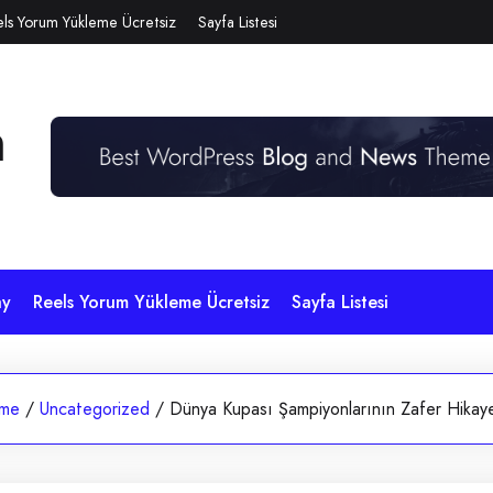
ls Yorum Yükleme Ücretsiz
Sayfa Listesi
n
ay
Reels Yorum Yükleme Ücretsiz
Sayfa Listesi
me
/
Uncategorized
/
Dünya Kupası Şampiyonlarının Zafer Hikaye