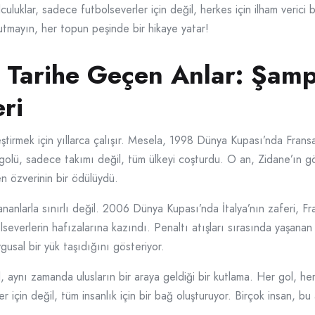
culuklar, sadece futbolseverler için değil, herkes için ilham verici b
utmayın, her topun peşinde bir hikaye yatar!
 Tarihe Geçen Anlar: Şamp
ri
eştirmek için yıllarca çalışır. Mesela, 1998 Dünya Kupası’nda Fransa
a golü, sadece takımı değil, tüm ülkeyi coşturdu. O an, Zidane’ın
n özverinin bir ödülüydü.
larla sınırlı değil. 2006 Dünya Kupası’nda İtalya’nın zaferi, Fran
lseverlerin hafızalarına kazındı. Penaltı atışları sırasında yaşanan
usal bir yük taşıdığını gösteriyor.
 aynı zamanda ulusların bir araya geldiği bir kutlama. Her gol, her 
r için değil, tüm insanlık için bir bağ oluşturuyor. Birçok insan, bu a