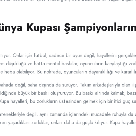
ünya Kupası Şampiyonların
ıyor. Onlar için futbol, sadece bir oyun değil; hayallerini gerçekle
rm düşüklüğü ve hatta mental baskılar, oyuncuların karşılaştığı zor
le heba olabiliyor. Bu noktada, oyuncuların dayanıklılığı ve kararlıl
ahada değil, saha dışında da sürüyor. Takım arkadaşlarıyla olan ilişki
eldiğinde büyük bir baskı oluşturuyor. Bu baskı altında kalmak, bazı o
upa hayalleri, bu zorlukların üstesinden gelmek için bir itici güç sa
enekleriyle değil, aynı zamanda içlerindeki mücadele ruhuyla da ön
rken yaşadıkları zorluklar, onları daha da güçlü kılıyor. Kupa hayal