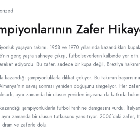
orized
piyonlarının Zafer Hikay
yonluk yaşayan takımı. 1958 ve 1970 yıllarında kazandıkları kupala
é’nin genç yaşta sahneye çıkışı, futbolseverlerin kalbinde yer ett
areket ediyordu. Bu zafer, sadece bir kupa değil, Brezilya halkını
 kazandığı şampiyonluklarla dikkat çekiyor. Bu takımın başarısını
Almanya'nın savaş sonrası yeniden doğuşunu simgeliyor. Her zafer, 
almadı; aynı zamanda bir ulusun yeniden inşasına da katkıda bulun
kazandığı şampiyonluklarla futbol tarihine damgasını vurdu. İtalyan
, aynı zamanda bir ulusun tutkusunu yansıtıyor. 2006’daki zafer, İ
, dram ve zaferle dolu.