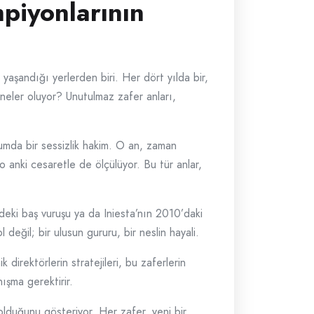
mpiyonlarının
yaşandığı yerlerden biri. Her dört yılda bir,
 neler oluyor? Unutulmaz zafer anları,
dyumda bir sessizlik hakim. O an, zaman
 anki cesaretle de ölçülüyor. Bu tür anlar,
deki baş vuruşu ya da Iniesta’nın 2010’daki
değil; bir ulusun gururu, bir neslin hayali.
 direktörlerin stratejileri, bu zaferlerin
ışma gerektirir.
olduğunu gösteriyor. Her zafer, yeni bir