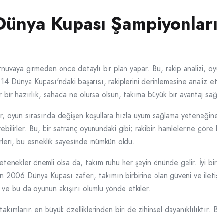
Dünya Kupası Şampiyonların
nuvaya girmeden önce detaylı bir plan yapar. Bu, rakip analizi, o
14 Dünya Kupası'ndaki başarısı, rakiplerini derinlemesine analiz et
r bir hazırlık, sahada ne olursa olsun, takıma büyük bir avantaj sağ
r, oyun sırasında değişen koşullara hızla uyum sağlama yeteneğine
tirebilirler. Bu, bir satranç oyunundaki gibi; rakibin hamlelerine gör
leri, bu esneklik sayesinde mümkün oldu.
etenekler önemli olsa da, takım ruhu her şeyin önünde gelir. İyi bir 
ın 2006 Dünya Kupası zaferi, takımın birbirine olan güveni ve ilet
 ve bu da oyunun akışını olumlu yönde etkiler.
akımların en büyük özelliklerinden biri de zihinsel dayanıklılıktır.