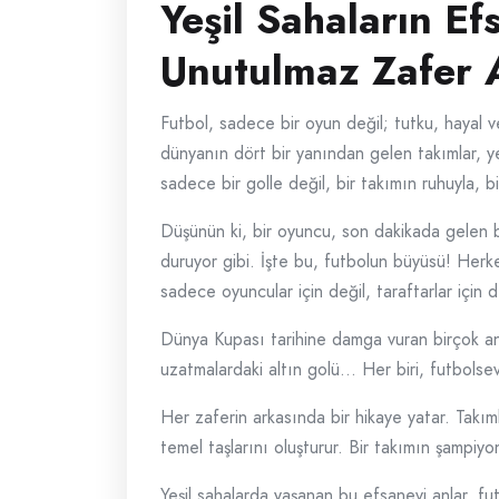
Yeşil Sahaların E
Unutulmaz Zafer A
Futbol, sadece bir oyun değil; tutku, hayal v
dünyanın dört bir yanından gelen takımlar, y
sadece bir golle değil, bir takımın ruhuyla, b
Düşünün ki, bir oyuncu, son dakikada gelen bir
duruyor gibi. İşte bu, futbolun büyüsü! Herke
sadece oyuncular için değil, taraftarlar için d
Dünya Kupası tarihine damga vuran birçok an 
uzatmalardaki altın golü… Her biri, futbolseve
Her zaferin arkasında bir hikaye yatar. Takımla
temel taşlarını oluşturur. Bir takımın şampiyo
Yeşil sahalarda yaşanan bu efsanevi anlar, f