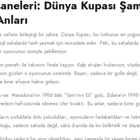
fsaneleri: Dünya Kupası Şa
nları
e zaferin birleştiği bir sahne. Dünya Kupası, bu tutkunun en yoğun 
eşil sahalarda tarih yazmak için mücadele eder. Peki, bu sahalarda
ir oyuncunun azmiyle şekilleniyor.
 penaltı ile takımını finale taşıyor. Kalp atışları hızlanıyor, sta
sin gözleri o oyuncunun üzerinde. Başarı, sadece bir golle değil, o
e birer efsane haline geliyor.
var. Maradona’nın 1986’daki “Tanrı’nın Eli” golü, Zidane’ın 1998’
rlerin hafızasında silinmez izler bıraktı. Bu anlar, sadece birer gol 
rın zorluklarla dolu yolculukları, oyuncuların fedakarlıkları ve teknik
nluğu, sadece sahada değil, saha dışında da bir birliktelik ve dayan
utbolun sadece bir spor olmadığını, aynı zamanda bir yaşam biçimi 