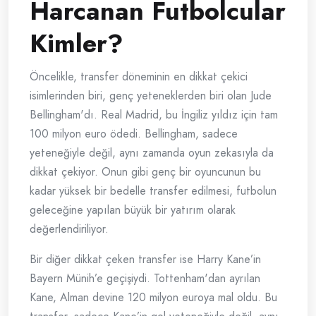
Harcanan Futbolcular
Kimler?
Öncelikle, transfer döneminin en dikkat çekici
isimlerinden biri, genç yeteneklerden biri olan Jude
Bellingham'dı. Real Madrid, bu İngiliz yıldız için tam
100 milyon euro ödedi. Bellingham, sadece
yeteneğiyle değil, aynı zamanda oyun zekasıyla da
dikkat çekiyor. Onun gibi genç bir oyuncunun bu
kadar yüksek bir bedelle transfer edilmesi, futbolun
geleceğine yapılan büyük bir yatırım olarak
değerlendiriliyor.
Bir diğer dikkat çeken transfer ise Harry Kane’in
Bayern Münih’e geçişiydi. Tottenham'dan ayrılan
Kane, Alman devine 120 milyon euroya mal oldu. Bu