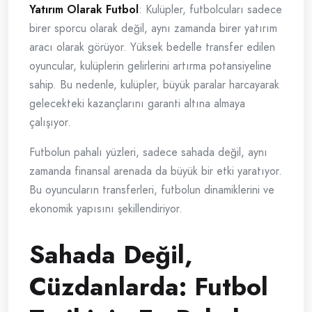
Yatırım Olarak Futbol
: Kulüpler, futbolcuları sadece
birer sporcu olarak değil, aynı zamanda birer yatırım
aracı olarak görüyor. Yüksek bedelle transfer edilen
oyuncular, kulüplerin gelirlerini artırma potansiyeline
sahip. Bu nedenle, kulüpler, büyük paralar harcayarak
gelecekteki kazançlarını garanti altına almaya
çalışıyor.
Futbolun pahalı yüzleri, sadece sahada değil, aynı
zamanda finansal arenada da büyük bir etki yaratıyor.
Bu oyuncuların transferleri, futbolun dinamiklerini ve
ekonomik yapısını şekillendiriyor.
Sahada Değil,
Cüzdanlarda: Futbol