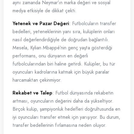
aynı zamanda Neymar’ın marka değeri ve sosyal
medya etkisiyle de dikkat çekti.
Yetenek ve Pazar Değeri
: Futbolcuların transfer
bedelleri, yeteneklerinin yanı sıra, kulüplerin onları
nasıl değerlendirdiğiyle de doğrudan bağlantılı.
Mesela, Kylian Mbappé’nin genç yaşta gösterdiği
performans, onu dünyanın en değerli
futbolcularından biri haline getirdi. Kulüpler, bu tür
oyuncuları kadrolarına katmak için büyük paralar
harcamaktan çekinmiyor.
Rekabet ve Talep
: Futbol dünyasında rekabetin
artması, oyuncuların değerini daha da yükseltiyor.
Birçok kulüp, şampiyonluk hedefleri doğrultusunda en
iyi oyuncuları transfer etmek için yarışıyor. Bu durum,
transfer bedellerinin fırlamasına neden oluyor.