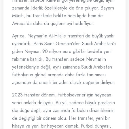
transfer, sadece Kane’in gol yeteneğiyle değil, aynı
zamanda liderlik özellikleriyle de öne çıkıyor. Bayern
Münih, bu transferle birlikte hem ligde hem de
Avrupa’da daha da güçlenmeyi hedefliyor.
Ayrıca, Neymar’ın Al-Hilal’e transferi de büyük yankı
uyandırdı. Paris Saint-Germain’den Suudi Arabistan’a
giden Neymar, 90 milyon euro gibi bir bedelle yeni
takımına katıldı. Bu transfer, sadece Neymar’ın
yetenekleriyle değil, aynı zamanda Suudi Arabistan
futbolunun global arenada daha fazla tanınması
açısından da önemli bir adım olarak değerlendiriliyor.
2023 transfer dönemi, futbolseverler için heyecan
verici anlarla doluydu. Bu yıl, sadece büyük paraların
döndüğü değil, aynı zamanda futbolun dinamiklerinin
de değiştiği bir dönem oldu. Her transfer, yeni bir
hikaye ve yeni bir heyecan demek. Futbol dünyası,