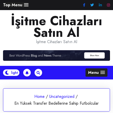
Skip
Top Menu
to
İşitme Cihazları
content
Satın Al
İşitme Cihazları Satın Al
Menu
Home
/
Uncategorized
/
En Yüksek Transfer Bedellerine Sahip Futbolcular