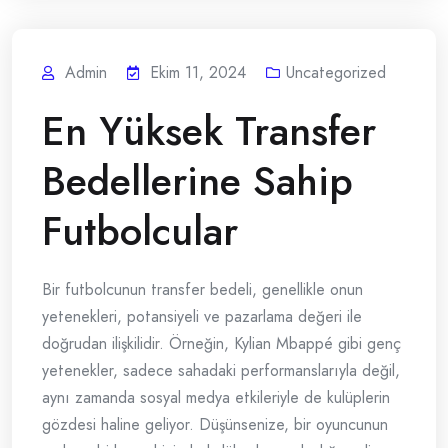
Admin
Ekim 11, 2024
Uncategorized
En Yüksek Transfer
Bedellerine Sahip
Futbolcular
Bir futbolcunun transfer bedeli, genellikle onun
yetenekleri, potansiyeli ve pazarlama değeri ile
doğrudan ilişkilidir. Örneğin, Kylian Mbappé gibi genç
yetenekler, sadece sahadaki performanslarıyla değil,
aynı zamanda sosyal medya etkileriyle de kulüplerin
gözdesi haline geliyor. Düşünsenize, bir oyuncunun