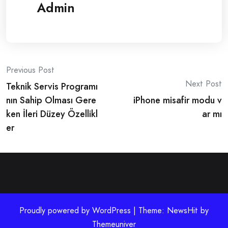
Admin
Post
Previous Post
Next Post
Teknik Servis Programı
navigation
nın Sahip Olması Gere
iPhone misafir modu v
ken İleri Düzey Özellikl
ar mı
er
Proudly powered by WordPress | Theme: NewsHit by
Themeuniver