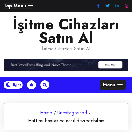
Skip
Top Menu
to
İşitme Cihazları
content
Satın Al
İşitme Cihazları Satın Al
Menu
Home
/
Uncategorized
/
Hattımı başkasına nasıl devredebilirim