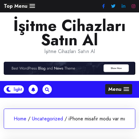
Skip
Top Menu
to
İşitme Cihazları
content
Satın Al
İşitme Cihazları Satın Al
Menu
Home
/
Uncategorized
/
iPhone misafir modu var mı