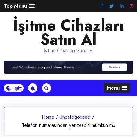
Skip
Top Menu
to
İşitme Cihazları
content
Satın Al
İşitme Cihazları Satın Al
Menu
Home
/
Uncategorized
/
Telefon numarasından yer tespiti mümkün mü