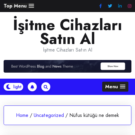
Skip
Top Menu
to
İşitme Cihazları
content
Satın Al
İşitme Cihazları Satın Al
Menu
Home
/
Uncategorized
/
Nüfus kütüğü ne demek