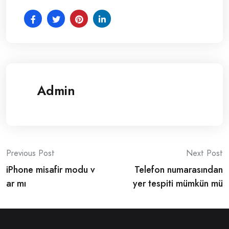
Admin
Post
Previous Post
Next Post
iPhone misafir modu v
Telefon numarasından
navigation
ar mı
yer tespiti mümkün mü