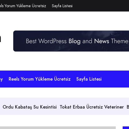
ls Yorum Yükleme Ücretsiz
Sayfa Listesi
n
ay
Reels Yorum Yükleme Ücretsiz
Sayfa Listesi
ataş Su Kesintisi
Tokat Erbaa Ücretsiz Veteriner
Bursa Yeniş