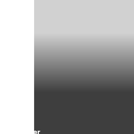
Uncategorized
Erzurum Karayazı Nöbetçi