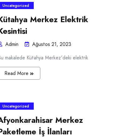
Uncategorized
Kütahya Merkez Elektrik
Kesintisi
Admin
Ağustos 21, 2023
u makalede Kütahya Merkez'deki elektrik
Read More
Uncategorized
Afyonkarahisar Merkez
Paketleme İş İlanları