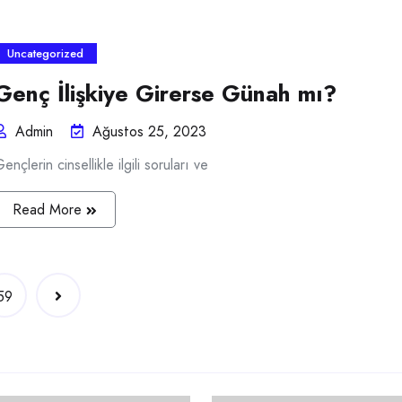
Uncategorized
Genç İlişkiye Girerse Günah mı?
Admin
Ağustos 25, 2023
ençlerin cinsellikle ilgili soruları ve
Read More
59