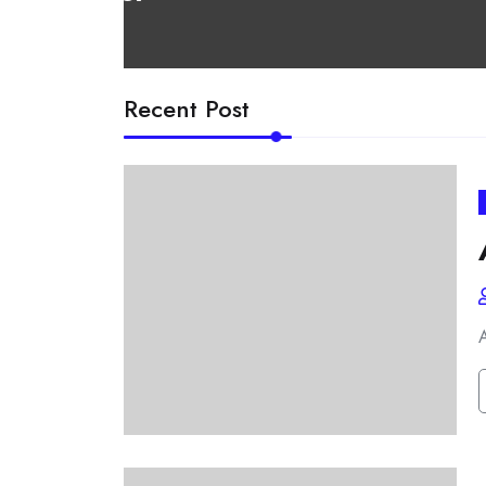
Admin
Ağustos 18, 2023
Recent Post
A